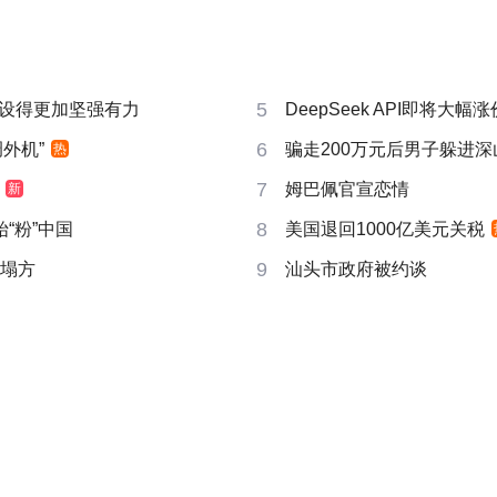
5
设得更加坚强有力
DeepSeek API即将大幅涨
6
外机”
骗走200万元后男子躲进深
热
7
姆巴佩官宣恋情
新
8
“粉”中国
美国退回1000亿美元关税
9
后塌方
汕头市政府被约谈