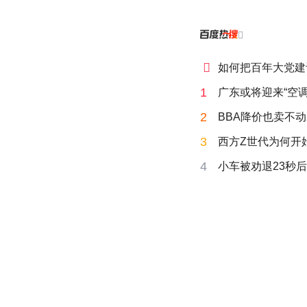


如何把百年大党建
1
广东或将迎来“空调
2
BBA降价也卖不动
3
西方Z世代为何开始
4
小车被劝退23秒