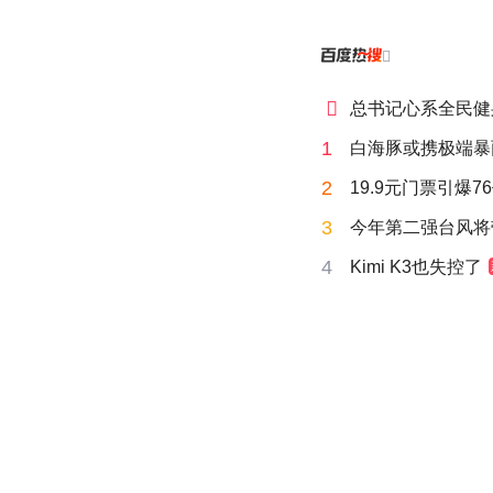


总书记心系全民健
1
白海豚或携极端暴
2
19.9元门票引爆7
3
今年第二强台风将
4
Kimi K3也失控了