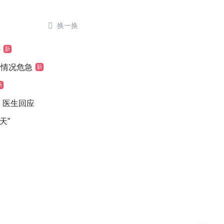

换一换
外
新
医情况危急
新
新
 医生回应
天”