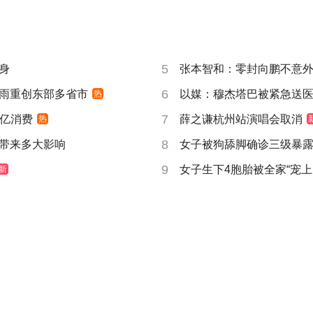
5
身
张本智和：零封向鹏不意
6
雨重创东部多省市
以媒：穆杰塔巴被紧急送
热
7
6亿消费
薛之谦杭州站演唱会取消
热
8
带来多大影响
女子被狗舔脚确诊三级暴露
9
女子生下4胞胎被全家“宠上
新