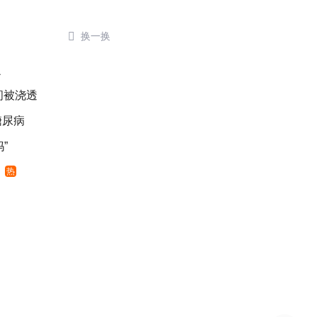

换一换
么
间被浇透
糖尿病
”
网
热