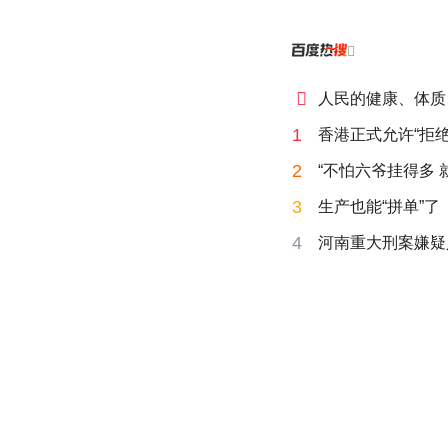


人民的健康、体质
1
香港正式允许“拒绝
2
“不怕六爷挂得多 
3
生产也能“拼单”了
4
河南重大刑案嫌疑