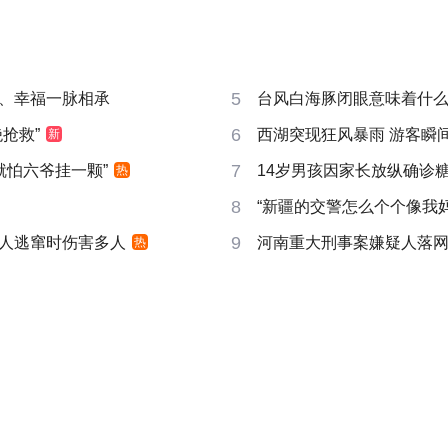
5
、幸福一脉相承
台风白海豚闭眼意味着什
6
抢救”
西湖突现狂风暴雨 游客瞬
新
7
就怕六爷挂一颗”
14岁男孩因家长放纵确诊
热
8
“新疆的交警怎么个个像我妈
9
人逃窜时伤害多人
河南重大刑事案嫌疑人落
热