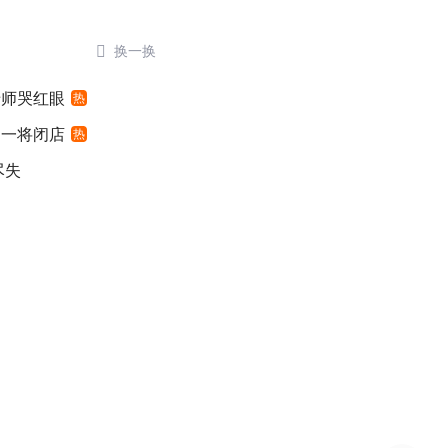

换一换
老师哭红眼
热
之一将闭店
热
尽失