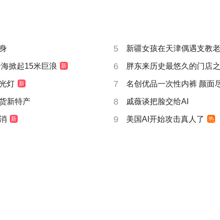
5
身
新疆女孩在天津偶遇支教
6
沿海掀起15米巨浪
胖东来历史最悠久的门店
新
7
光灯
名创优品一次性内裤 颜面
新
8
货新特产
戚薇谈把脸交给AI
9
消
美国AI开始攻击真人了
新
热